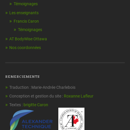
Témoignages
Les enseignants
Francis Caron
Témoignages
AT BodyWise Ottawa
Nos coordonnées
REMERCIEMENTS
Traduction : Marie-Andrée Charlebois
Conception et gestion du site :
Roxanne Lafleur
Textes :
brigitte Caron